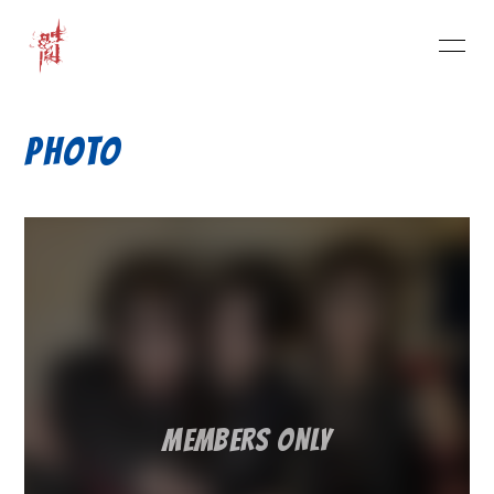
HOME
INFORMATION
PHOTO
PHOTO
MOVIE
RADIO
BLOG
Feelings
Official HP
PROFILE